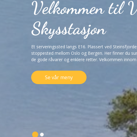
Velkommen til 
Skysstasjon
Et serveringssted langs E16. Plassert ved Steinsfjord
stoppested mellom Oslo og Bergen. Her finner du sun
de gode råvarer og enklere retter. Velkommen innom f
Se vår meny