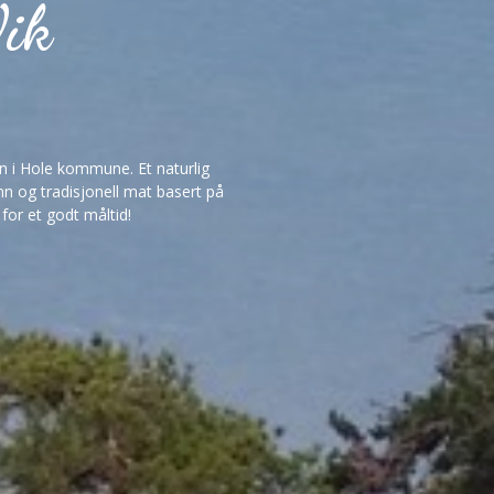
Vik
en i Hole kommune. Et naturlig
n og tradisjonell mat basert på
or et godt måltid!